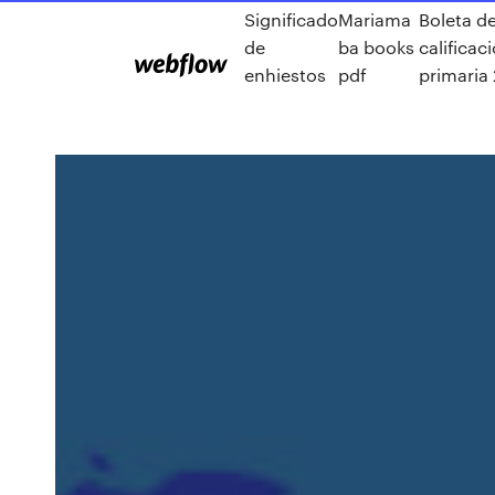
Significado
Mariama
Boleta d
de
ba books
calificac
enhiestos
pdf
primaria