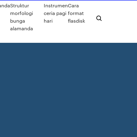
anda
Struktur
Instrumen
Cara
morfologi
ceria pagi
format
bunga
hari
flasdisk
alamanda